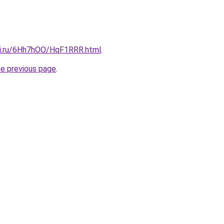
tki.ru/6Hh7hOO/HqF1RRR.html
.
he previous page
.